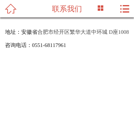




联系我们
首页
关于我们
地址：安徽省
合肥市经开区繁华大道中环城 D座1008
网络课程
咨询电话：0551-68117961
新闻资讯
师资力量
线下面授
资质荣誉
人才招聘
在线留言